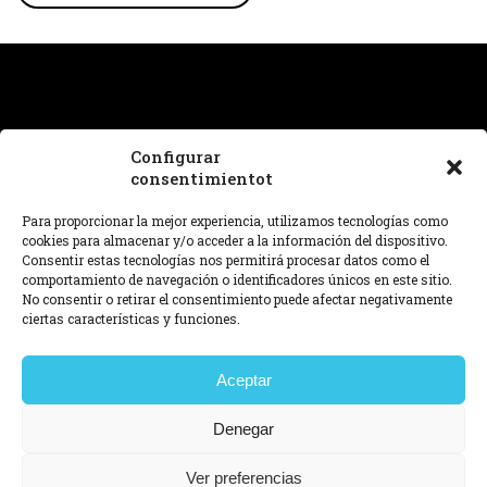
Configurar
consentimientot
¿Necesitas ayuda con un proyecto o tienes alguna
pregunta sobre nuestro trabajo? Estamos en
Para proporcionar la mejor experiencia, utilizamos tecnologías como
hello@dnafutures.com
.
cookies para almacenar y/o acceder a la información del dispositivo.
Consentir estas tecnologías nos permitirá procesar datos como el
comportamiento de navegación o identificadores únicos en este sitio.
© 2026 DNA™ futures
No consentir o retirar el consentimiento puede afectar negativamente
Aviso legal,
Política de privacidad,
Política de cookies,
ciertas características y funciones.
Configurar consentimiento.
View in english
查看中文
Aceptar
Ver em português
Denegar
Hemos seleccionado el idioma del sitio en
View in
查
Ver em
Ver preferencias
función del idioma configurado en tu
english
português
看