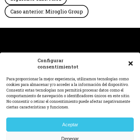
Caso anterior: Miroglio Group
Configurar
consentimientot
¿Necesitas ayuda con un proyecto o tienes alguna
pregunta sobre nuestro trabajo? Estamos en
Para proporcionar la mejor experiencia, utilizamos tecnologías como
hello@dnafutures.com
.
cookies para almacenar y/o acceder a la información del dispositivo.
Consentir estas tecnologías nos permitirá procesar datos como el
comportamiento de navegación o identificadores únicos en este sitio.
© 2026 DNA™ futures
No consentir o retirar el consentimiento puede afectar negativamente
Aviso legal,
Política de privacidad,
Política de cookies,
ciertas características y funciones.
Configurar consentimiento.
View in english
查看中文
Aceptar
Ver em português
Denegar