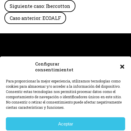
Siguiente caso: Ibercotton
Caso anterior: ECOALF
Configurar
consentimientot
¿Necesitas ayuda con un proyecto o tienes alguna
pregunta sobre nuestro trabajo? Estamos en
Para proporcionar la mejor experiencia, utilizamos tecnologías como
hello@dnafutures.com
.
cookies para almacenar y/o acceder a la información del dispositivo.
Consentir estas tecnologías nos permitirá procesar datos como el
comportamiento de navegación o identificadores únicos en este sitio.
© 2026 DNA™ futures
No consentir o retirar el consentimiento puede afectar negativamente
Aviso legal,
Política de privacidad,
Política de cookies,
ciertas características y funciones.
Configurar consentimiento.
View in english
查看中文
Aceptar
Ver em português