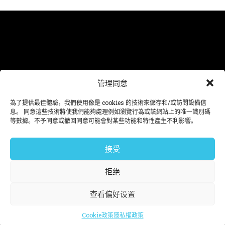
需要項目幫助嗎? 對我們的工作有疑問? 我們在這裡。
管理同意
hello@dnafutures.com
.
為了提供最佳體驗，我們使用像是 cookies 的技術來儲存和/或訪問設備信
息。 同意這些技術將使我們能夠處理例如瀏覽行為或該網站上的唯一識別碼
© 2026 DNA™ futures
等數據。不予同意或撤回同意可能會對某些功能和特性產生不利影響。
法律說明,
隱私權政策,
Cookie政策,
管理同意.
Ver en español
View in english
接受
Ver em português
拒绝
查看偏好设置
Ver en
View in
Ver em
我们已根据您浏览器中配置的语言
español
english
português
设置网站语言。
Cookie政策
隱私權政策